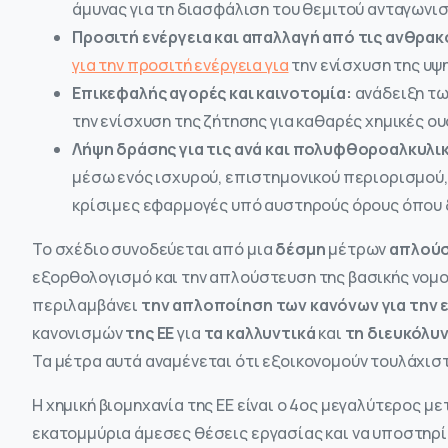
άμυνας για τη διασφάλιση του θεμιτού ανταγωνι
Προσιτή ενέργεια και απαλλαγή από τις ανθρα
για την προσιτή ενέργεια για
την ενίσχυση της υψ
Επικεφαλής αγορές και καινοτομία:
ανάδειξη τω
την ενίσχυση της ζήτησης για καθαρές χημικές ου
Λήψη δράσης για τις ανά και πολυφθοροαλκυλικ
μέσω ενός ισχυρού, επιστημονικού περιορισμού,
κρίσιμες εφαρμογές υπό αυστηρούς όρους όπου 
Το σχέδιο συνοδεύεται από μια
δέσμη
μέτρων
απλού
εξορθολογισμό και την απλούστευση της βασικής νομοθ
περιλαμβάνει
την απλοποίηση των κανόνων για την 
κανονισμών
της ΕΕ
για
τα καλλυντικά
και
τη διευκόλυν
Τα μέτρα αυτά αναμένεται ότι εξοικονομούν τουλάχισ
Η χημική βιομηχανία της ΕΕ είναι ο 4ος μεγαλύτερος με
εκατομμύρια άμεσες θέσεις εργασίας και να υποστηρί