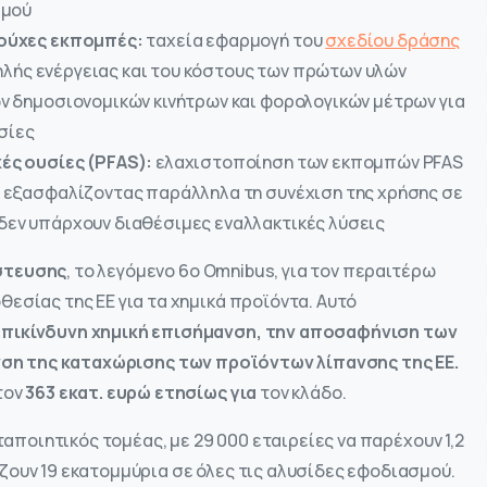
σμού
κούχες εκπομπές:
ταχεία εφαρμογή του
σχεδίου δράσης
ηλής ενέργειας και του κόστους των πρώτων υλών
ν δημοσιονομικών κινήτρων και φορολογικών μέτρων για
σίες
ές ουσίες (PFAS):
ελαχιστοποίηση των εκπομπών PFAS
 εξασφαλίζοντας παράλληλα τη συνέχιση της χρήσης σε
δεν υπάρχουν διαθέσιμες εναλλακτικές λύσεις
στευσης
, το λεγόμενο 6ο Omnibus, για τον περαιτέρω
εσίας της ΕΕ για τα χημικά προϊόντα. Αυτό
επικίνδυνη χημική επισήμανση,
την αποσαφήνιση των
ση της καταχώρισης των προϊόντων λίπανσης της ΕΕ.
τον
363 εκατ. ευρώ ετησίως για
τον κλάδο.
ταποιητικός τομέας, με 29 000 εταιρείες να παρέχουν 1,2
ζουν 19 εκατομμύρια σε όλες τις αλυσίδες εφοδιασμού.