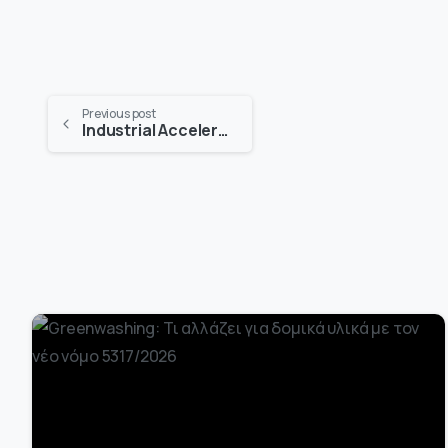
Previous post
Industrial Accelerator Act: Η νέα βιομηχανική στρατηγική της ΕΕ για επενδύσεις και απανθρακοποίηση
-