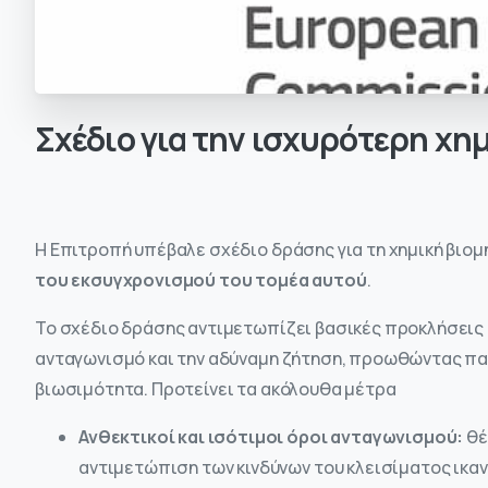
Σχέδιο
για
την
ισχυρότερη
χημ
Η Επιτροπή υπέβαλε σχέδιο δράσης για τη χημική βιομ
του εκσυγχρονισμού του τομέα αυτού
.
Το σχέδιο δράσης αντιμετωπίζει βασικές προκλήσεις 
ανταγωνισμό και την αδύναμη ζήτηση, προωθώντας παρ
βιωσιμότητα. Προτείνει τα ακόλουθα μέτρα
Ανθεκτικοί και ισότιμοι όροι ανταγωνισμού:
θέ
αντιμετώπιση των κινδύνων του κλεισίματος ικα