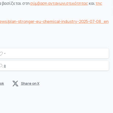
α βασίζεται στη
σύμβαση ανταγωνιστικότητας
και
της
ews/plan-stronger-eu-chemical-industry-2025-07-08_en
-
0
ook
Share on X