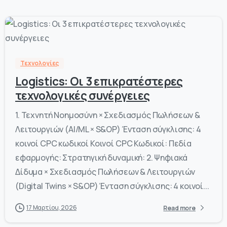
-
0
Τεχνολογίες
Logistics: Οι 3 επικρατέστερες
τεχνολογικές συνέργειες
1. Τεχνητή Νοημοσύνη × Σχεδιασμός Πωλήσεων &
Λειτουργιών (AI/ML × S&OP) Ένταση σύγκλισης: 4
κοινοί CPC κωδικοί Κοινοί CPC Κωδικοί: Πεδία
εφαρμογής: Στρατηγική δυναμική: 2. Ψηφιακά
Δίδυμα × Σχεδιασμός Πωλήσεων & Λειτουργιών
(Digital Twins × S&OP) Ένταση σύγκλισης: 4 κοινοί...
17 Μαρτίου, 2026
Read more