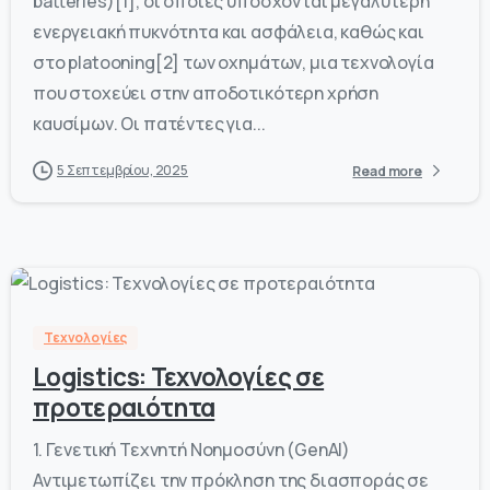
batteries)[1], οι οποίες υπόσχονται μεγαλύτερη
ενεργειακή πυκνότητα και ασφάλεια, καθώς και
στο platooning[2] των οχημάτων, μια τεχνολογία
που στοχεύει στην αποδοτικότερη χρήση
καυσίμων. Οι πατέντες για...
5 Σεπτεμβρίου, 2025
Read more
-
0
Τεχνολογίες
Logistics: Τεχνολογίες σε
προτεραιότητα
1. Γενετική Τεχνητή Νοημοσύνη (GenAI)
Αντιμετωπίζει την πρόκληση της διασποράς σε