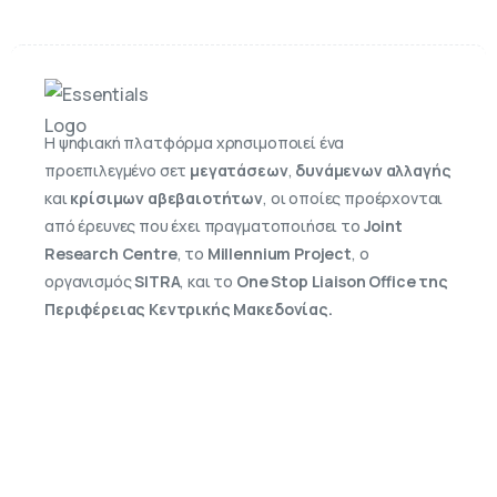
Η ψηφιακή πλατφόρμα χρησιμοποιεί ένα
προεπιλεγμένο σετ
μεγατάσεων
,
δυνάμενων αλλαγής
και
κρίσιμων αβεβαιοτήτων
, οι οποίες προέρχονται
από έρευνες που έχει πραγματοποιήσει το
Joint
Research Centre
, το
Millennium Project
, ο
οργανισμός
SITRA
, και τo
One Stop Liaison Office της
Περιφέρειας Κεντρικής Μακεδονίας.