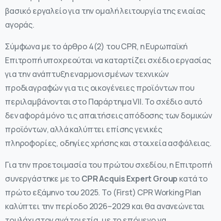
βασικό εργαλείο για την ομαλή λειτουργία της ενιαίας
αγοράς.
Σύμφωνα με το άρθρο 4(2) του CPR, η Ευρωπαϊκή
Επιτροπή υποχρεούται να καταρτίζει σχέδιο εργασίας
για την ανάπτυξη εναρμονισμένων τεχνικών
προδιαγραφών για τις οικογένειες προϊόντων που
περιλαμβάνονται στο Παράρτημα VII. Το σχέδιο αυτό
δεν αφορά μόνο τις απαιτήσεις απόδοσης των δομικών
προϊόντων, αλλά καλύπτει επίσης γενικές
πληροφορίες, οδηγίες χρήσης και στοιχεία ασφάλειας.
Για την προετοιμασία του πρώτου σχεδίου, η Επιτροπή
συνεργάστηκε με το
CPR Acquis Expert Group
κατά το
πρώτο εξάμηνο του 2025. Το (First) CPR Working Plan
καλύπτει την περίοδο 2026–2029 και θα ανανεώνεται
τουλάχιστον ανά τριετία, με το επόμενο να