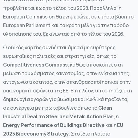
προβλέπεται έως το τέλος του 2028. Παράλληλα, η
European Commission θα ενημερώνει σε ετήσια βάση το
European Parliament και τα κράτη μέλη για την πρόοδο
υλοποίησης του, ξεκινώντας από το τέλος του 2026.
Ο οδικός χάρτης συνδέεται άμεσα με ευρύτερες
ευρωπαϊκές πολιτικές και στρατηγικές, όπως το
Competitiveness Compass
, καθώς αποσκοπεί στη
μείωση του χάσματος καινοτομίας, στην ενίσχυση της
ανταγωνιστικότητας, στην απανθρακοποίηση και στην
οικονομική ασφάλεια της ΕΕ. Επιπλέον, υποστηρίζει τη
δημιουργία αγορών για βιώσιμα και κυκλικά προϊόντα,
σε συνέργεια με πρωτοβουλίες όπως το
Clean
Industrial Deal
, το
Steel and Metals Action Plan
, η
Energy Performance of Buildings Directive
και η
EU
2025 Bioeconomy Strategy
. Στο ίδιο πλαίσιο