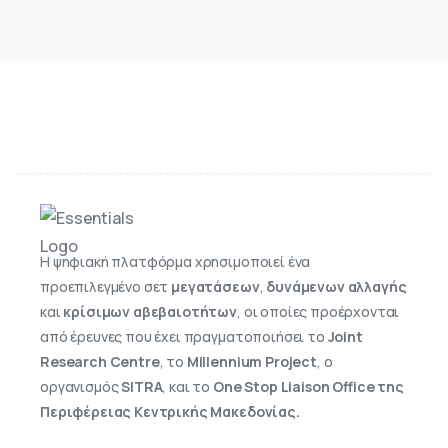
Η ψηφιακή πλατφόρμα χρησιμοποιεί ένα
προεπιλεγμένο σετ
μεγατάσεων
,
δυνάμενων αλλαγής
και
κρίσιμων αβεβαιοτήτων
, οι οποίες προέρχονται
από έρευνες που έχει πραγματοποιήσει το
Joint
Research Centre
, το
Millennium Project
, ο
οργανισμός
SITRA
, και τo
One Stop Liaison Office της
Περιφέρειας Κεντρικής Μακεδονίας.