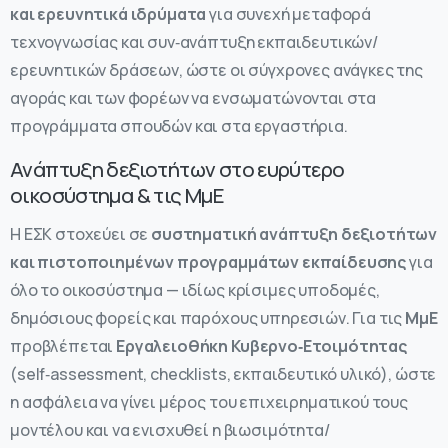
και ερευνητικά ιδρύματα
για συνεχή μεταφορά
τεχνογνωσίας και συν‑ανάπτυξη εκπαιδευτικών/
ερευνητικών δράσεων, ώστε οι σύγχρονες ανάγκες της
αγοράς και των φορέων να ενσωματώνονται στα
προγράμματα σπουδών και στα εργαστήρια.
Ανάπτυξη δεξιοτήτων στο ευρύτερο
οικοσύστημα & τις ΜμΕ
Η ΕΣΚ στοχεύει σε
συστηματική ανάπτυξη δεξιοτήτων
και πιστοποιημένων προγραμμάτων εκπαίδευσης
για
όλο το οικοσύστημα — ιδίως κρίσιμες υποδομές,
δημόσιους φορείς και παρόχους υπηρεσιών. Για τις
ΜμΕ
προβλέπεται
Εργαλειοθήκη Κυβερνο‑Ετοιμότητας
(self‑assessment, checklists, εκπαιδευτικό υλικό), ώστε
η ασφάλεια να γίνει μέρος του επιχειρηματικού τους
μοντέλου και να ενισχυθεί η βιωσιμότητα/