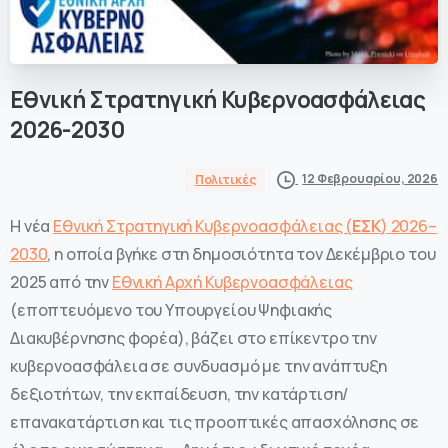
Εθνική
Στρατηγική
Κυβερνοασφάλειας
2026-2030
12 Φεβρουαρίου, 2026
Πολιτικές
Η νέα
Εθνική Στρατηγική Κυβερνοασφάλειας (
ΕΣΚ
) 2026–
2030
, η οποία βγήκε στη δημοσιότητα τον Δεκέμβριο του
2025 από την
Εθνική Αρχή Κυβερνοασφάλειας
(εποπτευόμενο του Υπουργείου Ψηφιακής
Διακυβέρνησης φορέα), βάζει στο επίκεντρο την
κυβερνοασφάλεια σε συνδυασμό με την ανάπτυξη
δεξιοτήτων, την εκπαίδευση, την κατάρτιση/
επανακατάρτιση και τις προοπτικές απασχόλησης σε