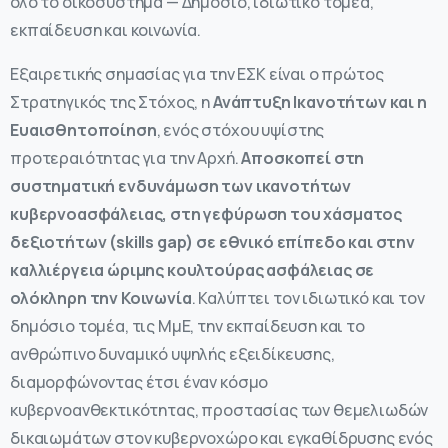
όλο το οικοσύστημα — Δημόσιο, ιδιωτικό τομέα,
εκπαίδευση και κοινωνία.
Εξαιρετικής σημασίας για την ΕΣΚ είναι ο πρώτος
Στρατηγικός της Στόχος, η
Ανάπτυξη Ικανοτήτων και η
Ευαισθητοποίηση
, ενός στόχου υψίστης
προτεραιότητας για την Αρχή.
Αποσκοπεί στη
συστηματική ενδυνάμωση των ικανοτήτων
κυβερνοασφάλειας, στη γεφύρωση του χάσματος
δεξιοτήτων (skills gap) σε εθνικό επίπεδο και στην
καλλιέργεια ώριμης κουλτούρας ασφάλειας σε
ολόκληρη την Κοινωνία
. Καλύπτει τον ιδιωτικό και τον
δημόσιο τομέα, τις ΜμΕ, την εκπαίδευση και το
ανθρώπινο δυναμικό υψηλής εξειδίκευσης,
διαμορφώνοντας έτσι έναν κόσμο
κυβερνοανθεκτικότητας, προστασίας των θεμελιωδών
δικαιωμάτων στον κυβερνοχώρο και εγκαθίδρυσης ενός