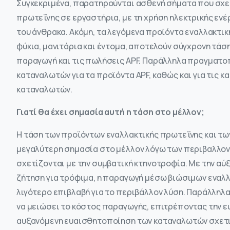
Συγκεκριμένα, παρατηρούνται ασθενή σήματα που σχε
πρωτεΐνης σε εργαστήρια, με τη χρήση ηλεκτρικής ενέ
του άνθρακα. Ακόμη, τα λεγόμενα προϊόντα εναλλακτικ
φύκια, μανιτάρια και έντομα, αποτελούν σύγχρονη τάσ
παραγωγή και τις πωλήσεις APF. Παράλληλα πραγματοπ
καταναλωτών για τα προϊόντα APF, καθώς και για τις κ
καταναλωτών.
Γιατί θα έχει σημασία αυτή η τάση στο μέλλον;
Η τάση των προϊόντων εναλλακτικής πρωτεΐνης και τ
μεγαλύτερη σημασία στο μέλλον λόγω των περιβαλλον
σχετίζονται με την συμβατική κτηνοτροφία. Με την α
ζήτηση για τρόφιμα, η παραγωγή μέσω βιώσιμων εναλ
λιγότερο επιβλαβή για το περιβάλλον λύση. Παράλληλα
να μειώσει το κόστος παραγωγής, επιτρέποντας την ε
αυξανόμενη ευαισθητοποίηση των καταναλωτών σχετικά