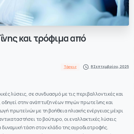
ΐνης
και
τρόφιμα
από
8 Σεπτεμβρίου, 2025
Τάσεις
κές λύσεις, σε συνδυασμό με τις περιβαλλοντικές και
, οδηγεί στην ανάπτυξη νέων πηγών πρωτεΐνης και
γή πρωτεϊνών με τη βοήθεια ηλιακής ενέργειας μέχρι
ντικαταστήσει το βούτυρο, οι εναλλακτικές λύσεις
 δυναμική τάση στον κλάδο της αγροδιατροφής.