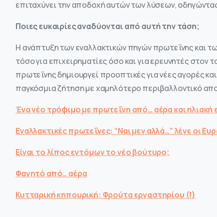
επιταχύνει την αποδοχή αυτών των λύσεων, οδηγώντας
Ποιες ευκαιρίες αναδύονται από αυτή την τάση;
Η ανάπτυξη των εναλλακτικών πηγών πρωτεΐνης και τω
τόσο για επιχειρηματίες όσο και για ερευνητές στον 
πρωτεΐνης δημιουργεί προοπτικές για νέες αγορές κα
παγκόσμια ζήτηση με χαμηλότερο περιβαλλοντικό απ
Ένα νέο τρόφιμο με πρωτεΐνη από… αέρα και ηλιακή 
Εναλλακτικές πρωτεΐνες: “Ναι μεν αλλά…” λένε οι Ευ
Είναι το λίπος εντόμων το νέο βούτυρο;
Φαγητό από… αέρα
Κυτταρική κηπουρική: Φρούτα εργαστηρίου (!)