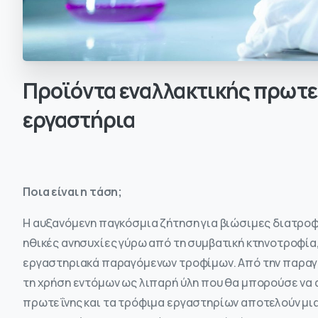
Προϊόντα
εναλλακτικής
πρωτε
εργαστήρια
Ποια είναι η τάση;
Η αυξανόμενη παγκόσμια ζήτηση για βιώσιμες διατροφι
ηθικές ανησυχίες γύρω από τη συμβατική κτηνοτροφία
εργαστηριακά παραγόμενων τροφίμων. Από την παραγω
τη χρήση εντόμων ως λιπαρή ύλη που θα μπορούσε να α
πρωτεΐνης και τα τρόφιμα εργαστηρίων αποτελούν μια