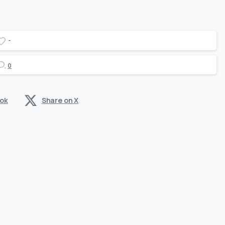
-
0
ook
Share on X