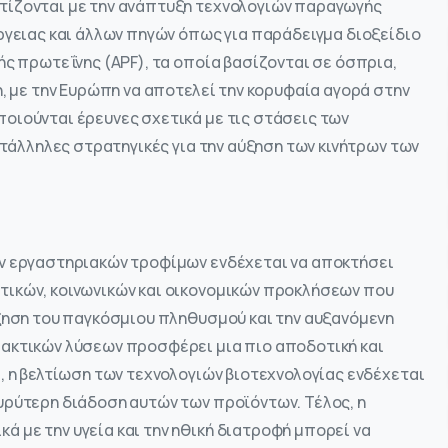
τίζονται με την ανάπτυξη τεχνολογιών παραγωγής
ργειας και άλλων πηγών όπως για παράδειγμα διοξείδιο
ής πρωτεΐνης (APF), τα οποία βασίζονται σε όσπρια,
η, με την Ευρώπη να αποτελεί την κορυφαία αγορά στην
οιούνται έρευνες σχετικά με τις στάσεις των
ατάλληλες στρατηγικές για την αύξηση των κινήτρων των
ων εργαστηριακών τροφίμων ενδέχεται να αποκτήσει
τικών, κοινωνικών και οικονομικών προκλήσεων που
ύξηση του παγκόσμιου πληθυσμού και την αυξανόμενη
λακτικών λύσεων προσφέρει μια πιο αποδοτική και
, η βελτίωση των τεχνολογιών βιοτεχνολογίας ενδέχεται
υρύτερη διάδοση αυτών των προϊόντων. Τέλος, η
 με την υγεία και την ηθική διατροφή μπορεί να