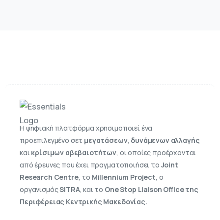
Η ψηφιακή πλατφόρμα χρησιμοποιεί ένα
προεπιλεγμένο σετ
μεγατάσεων
,
δυνάμενων αλλαγής
και
κρίσιμων αβεβαιοτήτων
, οι οποίες προέρχονται
από έρευνες που έχει πραγματοποιήσει το
Joint
Research Centre
, το
Millennium Project
, ο
οργανισμός
SITRA
, και τo
One Stop Liaison Office της
Περιφέρειας Κεντρικής Μακεδονίας.