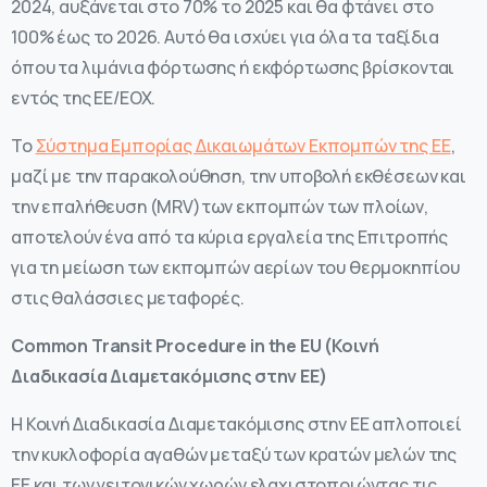
2024, αυξάνεται στο 70% το 2025 και θα φτάνει στο
100% έως το 2026. Αυτό θα ισχύει για όλα τα ταξίδια
όπου τα λιμάνια φόρτωσης ή εκφόρτωσης βρίσκονται
εντός της ΕΕ/ΕΟΧ.
Το
Σύστημα Εμπορίας Δικαιωμάτων Εκπομπών της ΕΕ
,
μαζί με την παρακολούθηση, την υποβολή εκθέσεων και
την επαλήθευση (MRV)των εκπομπών των πλοίων,
αποτελούν ένα από τα κύρια εργαλεία της Επιτροπής
για τη μείωση των εκπομπών αερίων του θερμοκηπίου
στις θαλάσσιες μεταφορές.
Common Transit Procedure in the EU (
Κοινή
Διαδικασία
Διαμετακόμισης
στην
ΕΕ
)
Η Κοινή Διαδικασία Διαμετακόμισης στην ΕΕ απλοποιεί
την κυκλοφορία αγαθών μεταξύ των κρατών μελών της
ΕΕ και των γειτονικών χωρών ελαχιστοποιώντας τις