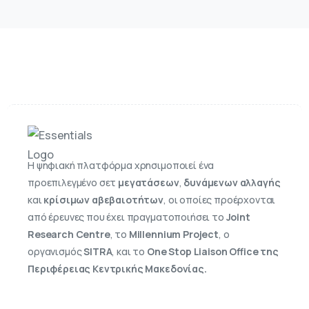
Η ψηφιακή πλατφόρμα χρησιμοποιεί ένα
προεπιλεγμένο σετ
μεγατάσεων
,
δυνάμενων αλλαγής
και
κρίσιμων αβεβαιοτήτων
, οι οποίες προέρχονται
από έρευνες που έχει πραγματοποιήσει το
Joint
Research Centre
, το
Millennium Project
, ο
οργανισμός
SITRA
, και τo
One Stop Liaison Office της
Περιφέρειας Κεντρικής Μακεδονίας.