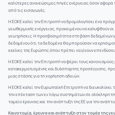
καλύτερες ανανεώσιμες πηγές ενέργειας όσον αφορά τη
από τις εισαγωγές.
Η ΕΟΚΕ καλεί την Επιτροπή να δρομολογήσει ένα πρόγ
γεωθερμικής ενέργειας, προκειμένου να καλυφθούν οι
γεωτρήσεις. Η προσβασιμότητα στη βάση δεδομένων γ
δεδομένου ότι τα δεδομένα θα μπορούσαν να χρησιμο
εκείνες της Ευρώπης όπου πρέπει να γίνουν επενδύσει
Η ΕΟΚΕ καλεί την Επιτροπή να φέρει τους κανονισμούς 
κατακερματισμένης και διάσπαρτης προσέγγισης, προτ
μιας στάσης για τη χορήγηση αδειών.
Η ΕΟΚΕ καλεί την Ευρωπαϊκή Επιτροπή να διευκολύνει 
την επέκταση των εν λόγω συστημάτων σε ολόκληρη την
ταμείο έρευνας και την ανάπτυξη της ΕΕ για την ανάπτ
Καινοτομία, έρευνα και ανάπτυξη στον τομέα της γε