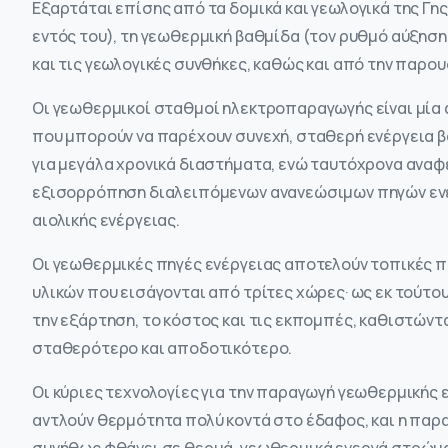
Εξαρτάται επίσης από τα δομικά και γεωλογικά της Γης
εντός του), τη γεωθερμική βαθμίδα (τον ρυθμό αύξηση
και τις γεωλογικές συνθήκες, καθώς και από την παρο
Οι γεωθερμικοί σταθμοί ηλεκτροπαραγωγής είναι μία 
που μπορούν να παρέχουν συνεχή, σταθερή ενέργεια β
για μεγάλα χρονικά διαστήματα, ενώ ταυτόχρονα αναφέ
εξισορρόπηση διαλειπόμενων ανανεώσιμων πηγών ενέρ
αιολικής ενέργειας.
Οι γεωθερμικές πηγές ενέργειας αποτελούν τοπικές π
υλικών που εισάγονται από τρίτες χώρες· ως εκ τούτου
την εξάρτηση, το κόστος και τις εκπομπές, καθιστών
σταθερότερο και αποδοτικότερο.
Οι κύριες τεχνολογίες για την παραγωγή γεωθερμικής 
αντλούν θερμότητα πολύ κοντά στο έδαφος, και η παρ