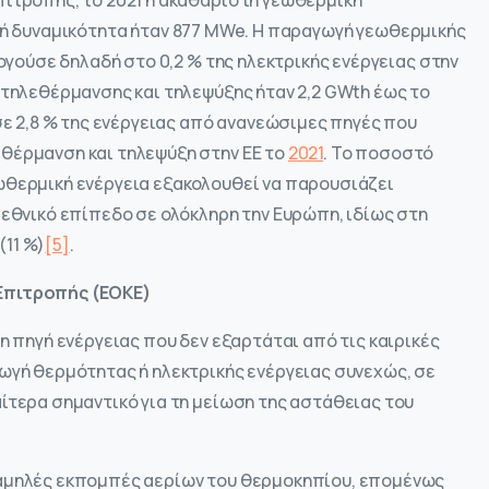
πιτροπής, το 2021 η ακαθάριστη γεωθερμική
ρή δυναμικότητα ήταν 877 MWe. Η παραγωγή γεωθερμικής
ογούσε δηλαδή στο 0,2 % της ηλεκτρικής ενέργειας στην
 τηλεθέρμανσης και τηλεψύξης ήταν 2,2 GWth έως το
σε 2,8 % της ενέργειας από ανανεώσιμες πηγές που
θέρμανση και τηλεψύξη στην ΕΕ το
2021
. Το ποσοστό
ωθερμική ενέργεια εξακολουθεί να παρουσιάζει
 εθνικό επίπεδο σε ολόκληρη την Ευρώπη, ιδίως στη
(11 %)
[5]
.
Επιτροπής (ΕΟΚΕ)
η πηγή ενέργειας που δεν εξαρτάται από τις καιρικές
ωγή θερμότητας ή ηλεκτρικής ενέργειας συνεχώς, σε
ίτερα σημαντικό για τη μείωση της αστάθειας του
χαμηλές εκπομπές αερίων του θερμοκηπίου, επομένως