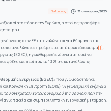
31 Ιανουαρίου, 2025
Πολιτικές
αναξιοποίητο πόρο στην Ευρώπη, ο οποίος προσφέρει
ης ηπείρου.
ς ενέργειας στην ΕΕ καταναλώνεται για θέρμανση και
ς που καταναλώνεται προέρχεται από ορυκτά καύσιμα
[1]
.
γειας (EGEC), η γεωθερμική ενέργεια μπορεί να
και ψύξης και περίπου το 10 % της κατανάλωσης
θερμικής Ενέργειας (EGEC)»
που γνωμοδοτήθηκε
 και Κοινωνική Επιτροπή (
ΕΟΚΕ
) “
Η γεωθερμική ενέργεια
γω του ανεκμετάλλευτου δυναμικού της σε ολόκληρη την
γία για ταχεία και συμπεριληπτική ενεργειακή μετάβαση.