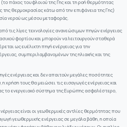
 (το πάχος του φλοιού της Γης και τη ροή θερμότητας
ς της θερμοκρασίας κάτω από την επιφάνεια της Γης)
υσία νερού ως μέσου μεταφοράς.
από τις λίγες τεχνολογίες ανανεώσιμων πηγών ενέργειας
ασικού φορτίου και μπορούν να λειτουργούν σταθερά
ρεται ως ευέλικτη πηγή ενέργειας για την
γειας, συμπεριλαμβανομένων της ηλιακής και της
ηγές ενέργειας και δεν απαιτούν μεγάλες ποσότητες
, η χρήση τους θα μειώσει τις εισαγωγές ενέργειας και
τας το ενεργειακό σύστημα της Ευρώπης ασφαλέστερο,
ενέργειας είναι οι γεωθερμικές αντλίες θερμότητας που
αγωγή γεωθερμικής ενέργειας σε μεγάλα βάθη, η οποία