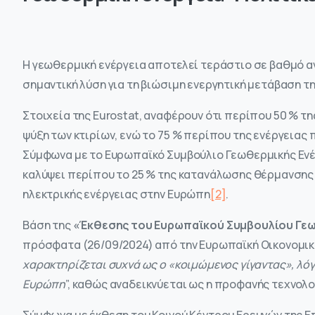
Η γεωθερμική ενέργεια αποτελεί τεράστιο σε βαθμό 
σημαντική λύση για τη βιώσιμη ενεργητική μετάβαση τ
Στοιχεία της Eurostat, αναφέρουν ότι περίπου 50 % τη
ψύξη των κτιρίων, ενώ το 75 % περίπου της ενέργεια
Σύμφωνα με το Ευρωπαϊκό Συμβούλιο Γεωθερμικής Ενέρ
καλύψει περίπου το 25 % της κατανάλωσης θέρμανσης 
ηλεκτρικής ενέργειας στην Ευρώπη
[2]
.
Βάση της
«Έκθεσης του Ευρωπαϊκού Συμβουλίου Γεω
πρόσφατα (26/09/2024) από την Ευρωπαϊκή Οικονομική
χαρακτηρίζεται συχνά ως ο «κοιμώμενος γίγαντας», λό
Ευρώπη
”, καθώς αναδεικνύεται ως η προφανής τεχνολο