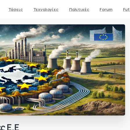
Τάσεις
Τεχνολογίες
Πολιτικές
Forum
Fut
ές
Ε.Ε