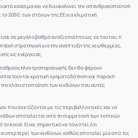
ρυκτά καύσιμα και να διευκολύνει την απανθρακοποίησή
το 2050, των στόχων της ΕΕ για κλιματική
ίναι σε μεγάλο βαθμό αναξιοποίητο ως εκ τούτου, η
ωπαϊκή στρατηγική για την ανάπτυξη της γεωθερμίας,
κής ως ενέργειας.
 σταθμούς ηλεκτροπαραγωγής δεν θα φέρουν
απαιτούνται κρατική χρηματοδότηση και παροχή
 την ελαχιστοποίηση των κινδύνων που αυτές
νοι που σχετίζονται με τις περιβαλλοντικές και να
νάδων αποτελείται από τη συμμετοχή των τοπικών
το κοινό. Είναι σημαντικό να τονιστεί ότι
ια υπερτερεί των κινδύνων, καθώς αποτελεί μία από τις