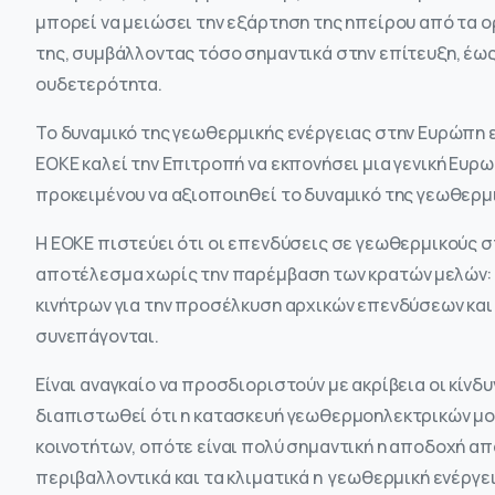
μπορεί να μειώσει την εξάρτηση της ηπείρου από τα ο
της, συμβάλλοντας τόσο σημαντικά στην επίτευξη, έως 
ουδετερότητα.
Το δυναμικό της γεωθερμικής ενέργειας στην Ευρώπη ε
ΕΟΚΕ καλεί την Επιτροπή να εκπονήσει μια γενική Ευρ
προκειμένου να αξιοποιηθεί το δυναμικό της γεωθερμι
Η ΕΟΚΕ πιστεύει ότι οι επενδύσεις σε γεωθερμικούς
αποτέλεσμα χωρίς την παρέμβαση των κρατών μελών: 
κινήτρων για την προσέλκυση αρχικών επενδύσεων και
συνεπάγονται.
Είναι αναγκαίο να προσδιοριστούν με ακρίβεια οι κίνδυ
διαπιστωθεί ότι η κατασκευή γεωθερμοηλεκτρικών μο
κοινοτήτων, οπότε είναι πολύ σημαντική η αποδοχή από 
περιβαλλοντικά και τα κλιματικά η γεωθερμική ενέργε