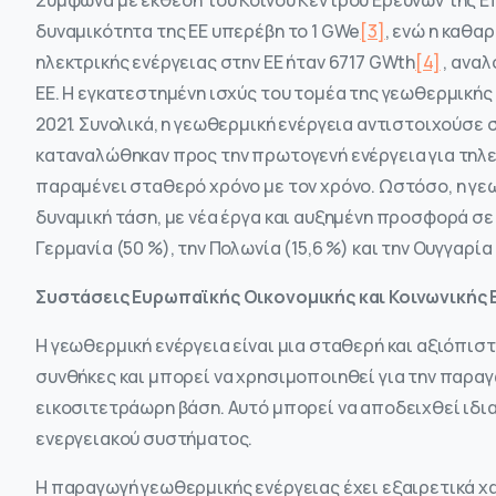
Σύμφωνα με έκθεση του Κοινού Κέντρου Ερευνών της Ε
δυναμικότητα της ΕΕ υπερέβη το 1 GWe
[3]
, ενώ η καθα
ηλεκτρικής ενέργειας στην ΕΕ ήταν 6717 GWth
[4]
, αναλ
ΕΕ. Η εγκατεστημένη ισχύς του τομέα της γεωθερμικής
2021. Συνολικά, η γεωθερμική ενέργεια αντιστοιχούσε 
καταναλώθηκαν προς την πρωτογενή ενέργεια για τηλε
παραμένει σταθερό χρόνο με τον χρόνο. Ωστόσο, η γε
δυναμική τάση, με νέα έργα και αυξημένη προσφορά σε
Γερμανία (50 %), την Πολωνία (15,6 %) και την Ουγγαρία 
Συστάσεις Ευρωπαϊκής Οικονομικής και Κοινωνικής 
Η γεωθερμική ενέργεια είναι μια σταθερή και αξιόπιστ
συνθήκες και μπορεί να χρησιμοποιηθεί για την παραγ
εικοσιτετράωρη βάση. Αυτό μπορεί να αποδειχθεί ιδια
ενεργειακού συστήματος.
Η παραγωγή γεωθερμικής ενέργειας έχει εξαιρετικά 