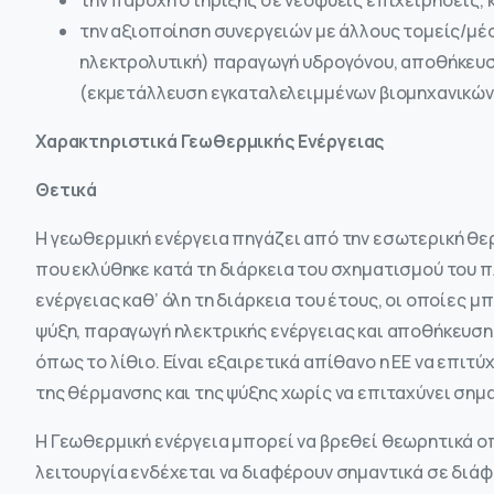
την παροχή στήριξης σε νεοφυείς επιχειρήσεις, 
την αξιοποίηση συνεργειών με άλλους τομείς/μέσ
ηλεκτρολυτική) παραγωγή υδρογόνου, αποθήκευση
(εκμετάλλευση εγκαταλελειμμένων βιομηχανικών
Χαρακτηριστικά Γεωθερμικής Ενέργειας
Θετικά
Η γεωθερμική ενέργεια πηγάζει από την εσωτερική θε
που εκλύθηκε κατά τη διάρκεια του σχηματισμού του 
ενέργειας καθ’ όλη τη διάρκεια του έτους, οι οποίες 
ψύξη, παραγωγή ηλεκτρικής ενέργειας και αποθήκευση 
όπως το λίθιο. Είναι εξαιρετικά απίθανο η ΕΕ να επιτ
της θέρμανσης και της ψύξης χωρίς να επιταχύνει σημ
Η Γεωθερμική ενέργεια μπορεί να βρεθεί θεωρητικά ο
λειτουργία ενδέχεται να διαφέρουν σημαντικά σε διά