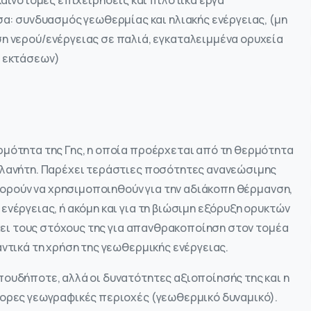
καινοτόμες επιχειρήσεις και πιλοτικά έργα
α: συνδυασμός γεωθερμίας και ηλιακής ενέργειας, (μη
 νερού/ενέργειας σε παλιά, εγκαταλειμμένα ορυχεία
 εκτάσεων)
ρμότητα της Γης, η οποία προέρχεται από τη θερμότητα
πλανήτη. Παρέχει τεράστιες ποσότητες ανανεώσιμης
μπορούν να χρησιμοποιηθούν για την αδιάκοπη θέρμανση,
ενέργειας, ή ακόμη και για τη βιώσιμη εξόρυξη ορυκτών
ύχει τους στόχους της για απανθρακοποίηση στον τομέα
αντικά τη χρήση της γεωθερμικής ενέργειας.
πουδήποτε, αλλά οι δυνατότητες αξιοποίησής της και η
φορες γεωγραφικές περιοχές (γεωθερμικό δυναμικό).