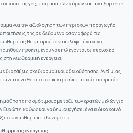
 χρήση της γης, τη χρήση των πόρων και την εξάρτηση
ραμμα για την αξιολόγηση των περιοχών παραγωγής
 απαιτήσεις της σε δεδομένα όσον αφορά τις
εωθερμίας θα μπορούσε να καλύψει ένα κενό,
ποιηθούν προκειμένου να επιλέγονται οι περιοχές
ς στη γεωθερμική ενέργεια.
με διατάξεις σχεδιασμού και αδειοδότησης. Αντί μιας
είνεται να θεσπιστεί κεντρική και ταχεία υπηρεσία
τη μάθηση από ομότιμους μεταξύ των κρατών μελών για
 Ευρώπη, καθώς και να δημιουργήσει ένα ειδικό κοινό
υξη του γεωθερμικού δυναμικού.
ωθερμικής ενέργειας