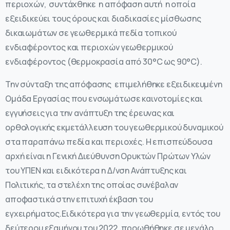
περιοχών, συντάχθηκε η απόφαση αυτή η οποία
εξειδικεύει τους όρους και διαδικασίες μίσθωσης
δικαιωμάτων σε γεωθερμικά πεδία τοπικού
ενδιαφέροντος και περιοχών γεωθερμικού
ενδιαφέροντος (θερμοκρασία από 30°C ως 90°C).
Την σύνταξη της απόφασης επιμελήθηκε εξειδικευμένη
Ομάδα Εργασίας που ενσωμάτωσε καινοτομίες και
εγγυήσεις για την ανάπτυξη της έρευνας και
ορθολογικής εκμετάλλευση του γεωθερμικού δυναμικού
στα παραπάνω πεδία και περιοχές. Η επισπεύδουσα
αρχή είναι η Γενική Διεύθυνση Ορυκτών Πρώτων Υλών
του ΥΠΕΝ και ειδικότερα η Δ/νση Ανάπτυξης και
Πολιτικής, τα στελέχη της οποίας συνέβαλαν
αποφαστικά στην επιτυχή έκβαση του
εγχειρήματος.Ειδικότερα για την γεωθερμία, εντός του
δεύτερου εξαμήνου του 2022, προωθήθηκε σε μεγάλο