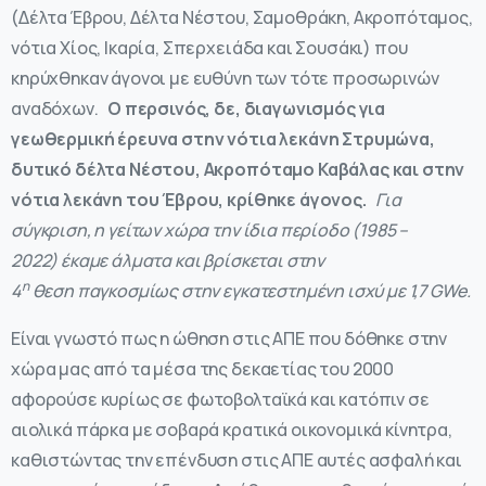
(Δέλτα Έβρου, Δέλτα Νέστου, Σαμοθράκη, Ακροπόταμος,
νότια Χίος, Ικαρία, Σπερχειάδα και Σουσάκι) που
κηρύχθηκαν άγονοι με ευθύνη των τότε προσωρινών
αναδόχων.
Ο περσινός, δε, διαγωνισμός για
γεωθερμική έρευνα στην νότια λεκάνη Στρυμώνα,
δυτικό δέλτα Νέστου, Ακροπόταμο Καβάλας και στην
νότια λεκάνη του Έβρου, κρίθηκε άγονος.
Για
σύγκριση, η γείτων χώρα την ίδια περίοδο (1985 –
2022) έκαμε άλματα και βρίσκεται στην
η
4
θεση παγκοσμίως στην εγκατεστημένη ισχύ με 1,7 GWe.
Είναι γνωστό πως η ώθηση στις ΑΠΕ που δόθηκε στην
χώρα μας από τα μέσα της δεκαετίας του 2000
αφορούσε κυρίως σε φωτοβολταϊκά και κατόπιν σε
αιολικά πάρκα με σοβαρά κρατικά οικονομικά κίνητρα,
καθιστώντας την επένδυση στις ΑΠΕ αυτές ασφαλή και