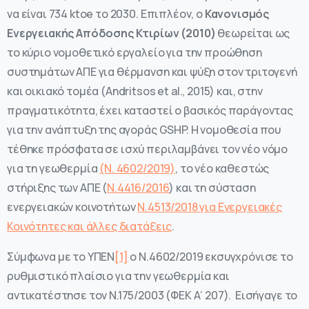
να είναι 734 ktoe το 2030. Επιπλέον, ο
Κανονισμός
Ενεργειακής Απόδοσης Κτιρίων (2010)
θεωρείται ως
το κύριο νομοθετικό εργαλείο για την προώθηση
συστημάτων ΑΠΕ για θέρμανση και ψύξη στον τριτογενή
και οικιακό τομέα (Andritsos et al., 2015) και, στην
πραγματικότητα, έχει καταστεί ο βασικός παράγοντας
για την ανάπτυξη της αγοράς GSHP. Η νομοθεσία που
τέθηκε πρόσφατα σε ισχύ περιλαμβάνει τον νέο νόμο
για τη γεωθερμία
(Ν. 4602/2019)
, το νέο καθεστώς
στήριξης των ΑΠΕ (
Ν.4416/2016
) και τη σύσταση
ενεργειακών κοινοτήτων
Ν.4513/2018 για Ενεργειακές
Κοινότητες και άλλες διατάξεις
.
Σύμφωνα με το ΥΠΕΝ
[1]
ο Ν.4602/2019 εκσυγχρόνισε το
ρυθμιστικό πλαίσιο για την γεωθερμία και
αντικατέστησε τον Ν.175/2003 (ΦΕΚ Α’ 207). Εισήγαγε το