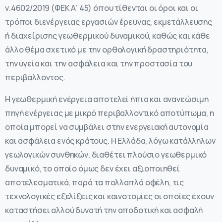
ν.4602/2019 (ΦΕΚ Α’ 45) όπου τίθενται οι όροι και οι
τρόποι διενέργειας εργασιών έρευνας, εκμετάλλευσης
ή διαχείρισης γεωθερμικού δυναμικού, καθώς και κάθε
άλλο θέμα σχετικό με την ορθολογική δραστηριότητα,
την υγεία και την ασφάλεια και την προστασία του
περιβάλλοντος.
Η γεωθερμική ενέργεια αποτελεί ήπια και ανανεώσιμη
πηγή ενέργειας με μικρό περιβαλλοντικό αποτύπωμα, η
οποία μπορεί να συμβάλει στην ενεργειακή αυτονομία
και ασφάλεια ενός κράτους. Η Ελλάδα, λόγω κατάλληλων
γεωλογικών συνθηκών, διαθέτει πλούσιο γεωθερμικό
δυναμικό, το οποίο όμως δεν έχει αξιοποιηθεί
αποτελεσματικά, παρά τα πολλαπλά οφέλη, τις
τεχνολογικές εξελίξεις και καινοτομίες οι οποίες έχουν
καταστήσει αλλού δυνατή την αποδοτική και ασφαλή