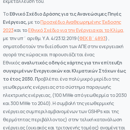
εκμετάλλευση του.
Το
Εθνικό Σχέδιο Δράσης για τις Ανανεώσιμες Πηγές
Ενέργειας,
με το
Προσχέδιο Αναθεωρημένης Έκδοσης
2023
και το
Εθνικό Σχέδιο για την Ενέργεια και το Κλίμα,
με την υπ΄ αριθμ. Υ.Α. 4/23.12.2019 (
ΦΕΚ Β΄4893
) ,
σηματοδοτούν την διείσδυση των ΑΠΕ στην ενεργειακή
αγορά της χώρας και παρουσιάζεται ένας
Εθνικός
αναλυτικός οδηγός χάρτης για την επίτευξη
συγκριμένων Ενεργειακών και Κλιματικών Στόχων έως
το έτος 2030.
Π
ροβλέπει ένα πολύ μικρό μερίδιο της
γεωθερμικής ενέργειας στο σύστημα παραγωγής
ηλεκτρικής ενέργειας, (100 MWe από γεωθερμία το 2030
και 300 MWe το 2040). Η συμβολή της γεωθερμικής
ενέργειας συμπεριλαμβανομένων των GSHPs και της
θερμότητας περιβάλλοντος) στην τελική κατανάλωση
ενέργειας (οικιακός και τριτογενής τομέας) αναμένεται