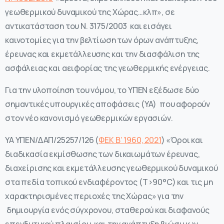
γεωθερμικού δυναμικού της Χώρας…κλπ», σε
αντικατάσταση του Ν. 3175/2003 και εισάγει
καινοτομίες για την βελτίωση των όρων ανάπτυξης,
έρευνας και εκμετάλλευσης και την διασφάλιση της
ασφάλειας και αειφορίας της γεωθερμικής ενέργειας.
Για την υλοποίηση του νόμου, τo ΥΠΕΝ εξέδωσε δύο
σημαντικές υπουργικές αποφάσεις (ΥΑ) που αφορούν
στον νέο κανονισμό γεωθερμικών εργασιών.
ΥΑ ΥΠΕΝ/ΔΑΠ/25257/126 (
ΦΕΚ Β’ 1960, 2021
)
«Όροι και
διαδικασία εκμίσθωσης των δικαιωμάτων έρευνας,
διαχείρισης και εκμετάλλευσης γεωθερμικού δυναμικού
στα πεδία τοπικού ενδιαφέροντος (T>90°C) και τις μη
χαρακτηρισμένες περιοχές της Χώρας» για την
δημιουργία ενός σύγχρονου, σταθερού και διαφανούς
επενδυτικού πλαισίου, και την ανάπτυξη βιώσιμων