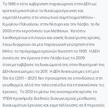
Το 1985 η τότε κυβέρνηση παραχώρησε στην ΔΕΗ ως
κρατικό μονοπώλιο το δικαίωμα έρευνας και
εκμετάλλευσης στο νησιωτικό σύμπλεγμα Μήλου –
Κιμώλου-Πολυαίγου, στην Νίσυρο και την Λέσβο, το δε
2000 στην χερσόνησο των Μεθάνων. Κατόπιν
λανθασμένων επιλογών και κακής διαχείρισης κρίσης,
λόγω διαρροών σε μία παραγωγική γεώτρηση στην
Μήλο, το πρόγραμμα ερευνών διεκόπη το 1993. Η ΔΕΗ
συνέχισε την έρευνα στην Λέσβο έως το 2009
όταν μεταβίβασε τα δικαιώματά της στην θυγατρική της
ΔΕΗ Ανανεώσιμες το 2011. H ΔΕΗ Ανανεώσιμες επί μία
10ετία (2011 – 2021) δεν προχώρησε σε επενδύσεις στη
γεωθερμία, αλλά την τελευταία διετία επανεκκίνησε τις
έρευνες. Το 2012 εν μέσω της οικονομικής κρίσης το
ΥΠΕΝ προκήρυξε διεθνείς διαγωνισμούς μίσθωσης
δικαιωμάτων έρευνας και εκμετάλλευσης σε 8 περιοχές