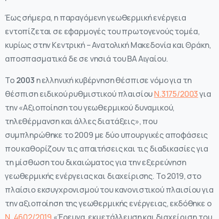
Έως σήμερα, η παραγόμενη γεωθερμική ενέργεια
εντοπίζεται σε εφαρμογές του πρωτογενούς τομέα,
κυρίως στην Κεντρική – Ανατολική Μακεδονία και Θράκη,
αποσπασματικά δε σε νησιά του ΒΑ Αιγαίου.
Το
2003
η ελληνική κυβέρνηση θέσπισε νόμο για τη
θέσπιση ειδικού ρυθμιστικού πλαισίου
Ν.3175/2003
για
την «Αξιοποίηση του γεωθερμικού δυναμικού,
τηλεθέρμανση και άλλες διατάξεις», που
συμπληρώθηκε το 2009 με δύο υπουργικές αποφάσεις
που καθορίζουν τις απαιτήσεις και τις διαδικασίες για
τη μίσθωση του δικαιώματος για την εξερεύνηση
γεωθερμικής ενέργειας και διαχείρισης. Το 2019, στο
πλαίσιο εκσυγχρονισμού του κανονιστικού πλαισίου για
την αξιοποίηση της γεωθερμικής ενέργειας, εκδόθηκε ο
Ν. 4602/2019
«Έρευνα, εκμετάλλευση και διαχείριση του