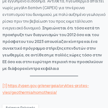
με εγγυημένο εισόδημα. Αντίθετα, η γεωθερμία απαιτεί
νωρίς μεγάλη δαπάνη (CAPEX) για την έρευνα
εντοπισμού του δυναμικού, με πολύ αυξημένο γεωλογικό
ρίσκο πριν την βεβαίωση του προς εκμετάλλευση
ενεργειακό δυναμικό.
Σημειώνεται ότι τόσο κατά τη
προκήρυξη των διαγωνισμών του 2012 όσο και του
πρόσφατου του 2023 απουσίαζαν κίνητρα και ένα
συνεκτικό πρόγραμμα στήριξης επενδυτών στην
γεωθερμία, σε αντίθεση με πολλές χώρες τόσο στην
ΕΕ όσο και στην ευρύτερη περιοχή που προσελκύουν
με διάφορα κίνητρα κεφάλαια
[1]
https://ypen.gov.gr/energeia/oryktes-protes-
yles/geothermia/nomothesia/
Ενέργεια: Πολιτικές