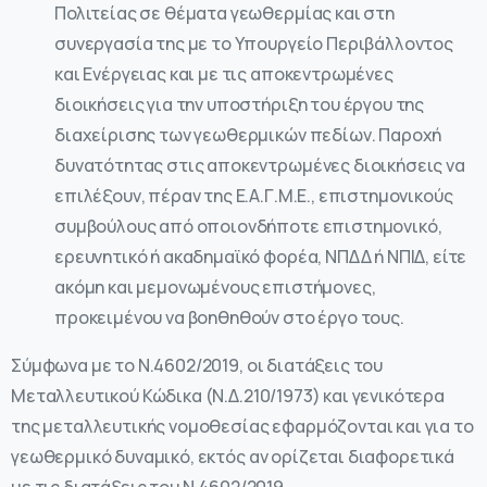
Πολιτείας σε θέματα γεωθερμίας και στη
συνεργασία της με το Υπουργείο Περιβάλλοντος
και Ενέργειας και με τις αποκεντρωμένες
διοικήσεις για την υποστήριξη του έργου της
διαχείρισης των γεωθερμικών πεδίων. Παροχή
δυνατότητας στις αποκεντρωμένες διοικήσεις να
επιλέξουν, πέραν της Ε.Α.Γ.Μ.Ε., επιστημονικούς
συμβούλους από οποιονδήποτε επιστημονικό,
ερευνητικό ή ακαδημαϊκό φορέα, ΝΠΔΔ ή ΝΠΙΔ, είτε
ακόμη και μεμονωμένους επιστήμονες,
προκειμένου να βοηθηθούν στο έργο τους.
Σύμφωνα με το Ν.4602/2019, οι διατάξεις του
Μεταλλευτικού Κώδικα (Ν.Δ.210/1973) και γενικότερα
της μεταλλευτικής νομοθεσίας εφαρμόζονται και για το
γεωθερμικό δυναμικό, εκτός αν ορίζεται διαφορετικά
με τις διατάξεις του Ν.4602/2019.