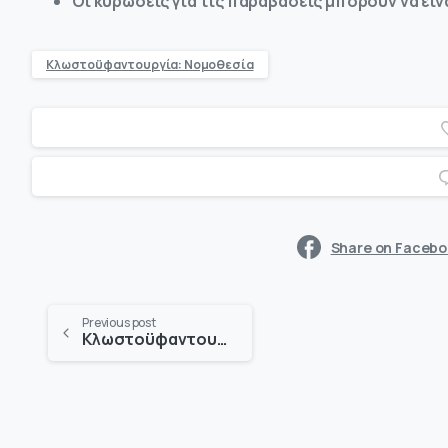
Οι κυρώσεις για τις παραβάσεις μπορούν να είν
Κλωστοϋφαντουργία: Νομοθεσία
Share on Faceb
Previous post
Κλωστοϋφαντουργία: Μόδα & Κατοικίδια Ζώα