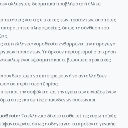
ουν αλλεργίες, δερματικά προβλήματα ή άλλες
παιτήσεις για τις ετικέτες των προϊόντων, οι οποίες
ς απαραίτητες πληροφορίες, όπως τη σύνθεση του
εις.
 και η ελληνική νομοθεσία ενθαρρύνει την παραγωγή
ργικών προϊόντων. Υπάρχουν περιορισμοί στη χρήση
νακυκλωμένοι υφάσματα και οι βιώσιμες πρακτικές
χουν δικαίωμα να επιστρέψουν ή να ανταλλάξουν
ίωση σε περίπτωση ζημίας.
πτει και την ασφάλεια και την υγεία των εργαζομένων
όρια στις εκπομπές επικίνδυνων ουσιών και
ομοθεσία:
Το ελληνικό δίκαιο υιοθετεί τις ευρωπαϊκές
ϋφαντουργία, όπως η οδηγία για τα προϊόντα γενικής