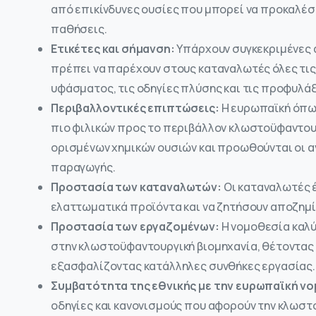
από επικίνδυνες ουσίες που μπορεί να προκαλέσ
παθήσεις.
Ετικέτες και σήμανση:
Υπάρχουν συγκεκριμένες α
πρέπει να παρέχουν στους καταναλωτές όλες τι
υφάσματος, τις οδηγίες πλύσης και τις προφυλάξ
Περιβαλλοντικές επιπτώσεις:
Η ευρωπαϊκή όπως
πιο φιλικών προς το περιβάλλον κλωστοϋφαντου
ορισμένων χημικών ουσιών και προωθούνται οι α
παραγωγής.
Προστασία των καταναλωτών:
Οι καταναλωτές έ
ελαττωματικά προϊόντα και να ζητήσουν αποζημ
Προστασία των εργαζομένων:
Η νομοθεσία καλύ
στην κλωστοϋφαντουργική βιομηχανία, θέτοντας 
εξασφαλίζοντας κατάλληλες συνθήκες εργασίας.
Συμβατότητα της εθνικής με την ευρωπαϊκή ν
οδηγίες και κανονισμούς που αφορούν την κλωστο