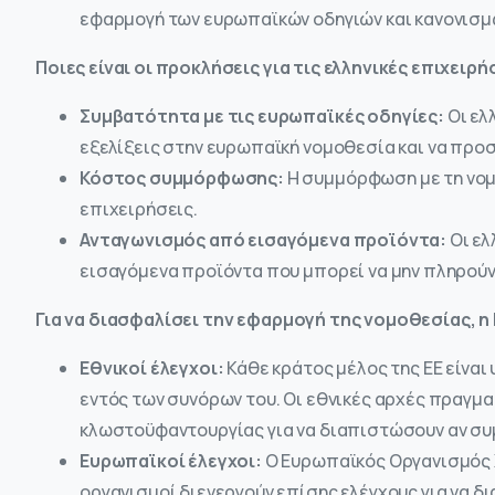
εφαρμογή των ευρωπαϊκών οδηγιών και κανονισμ
Ποιες είναι οι προκλήσεις για τις ελληνικές επιχειρή
Συμβατότητα με τις ευρωπαϊκές οδηγίες:
Οι ελ
εξελίξεις στην ευρωπαϊκή νομοθεσία και να προσ
Κόστος συμμόρφωσης:
Η συμμόρφωση με τη νομ
επιχειρήσεις.
Ανταγωνισμός από εισαγόμενα προϊόντα:
Οι ελ
εισαγόμενα προϊόντα που μπορεί να μην πληρούν
Για να διασφαλίσει την εφαρμογή της νομοθεσίας, η 
Εθνικοί έλεγχοι:
Κάθε κράτος μέλος της ΕΕ είνα
εντός των συνόρων του. Οι εθνικές αρχές πραγμα
κλωστοϋφαντουργίας για να διαπιστώσουν αν συ
Ευρωπαϊκοί έλεγχοι:
Ο Ευρωπαϊκός Οργανισμός 
οργανισμοί διενεργούν επίσης ελέγχους για να 