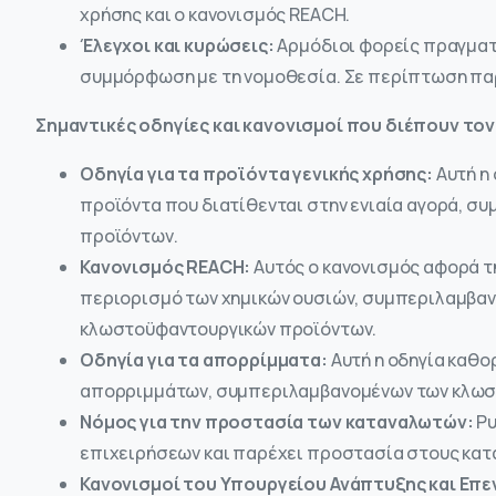
χρήσης και ο κανονισμός REACH.
Έλεγχοι και κυρώσεις:
Αρμόδιοι φορείς πραγματ
συμμόρφωση με τη νομοθεσία. Σε περίπτωση πα
Σημαντικές οδηγίες και κανονισμοί που διέπουν το
Οδηγία για τα προϊόντα γενικής χρήσης:
Αυτή η 
προϊόντα που διατίθενται στην ενιαία αγορά, 
προϊόντων.
Κανονισμός REACH:
Αυτός ο κανονισμός αφορά τη
περιορισμό των χημικών ουσιών, συμπεριλαμβα
κλωστοϋφαντουργικών προϊόντων.
Οδηγία για τα απορρίμματα:
Αυτή η οδηγία καθο
απορριμμάτων, συμπεριλαμβανομένων των κλωστ
Νόμος για την προστασία των καταναλωτών:
Ρυ
επιχειρήσεων και παρέχει προστασία στους κατ
Κανονισμοί του Υπουργείου Ανάπτυξης και Επ