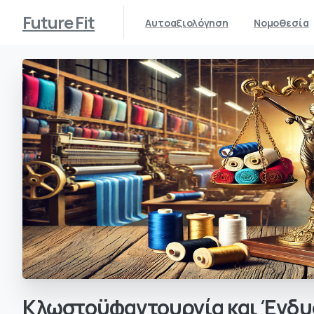
Future Fit
Αυτοαξιολόγηση
Νομοθεσία
Κλωστοϋφαντουργία
και
Ένδυ