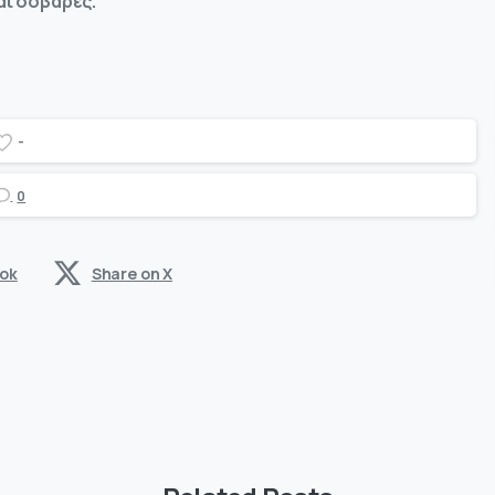
αι σοβαρές.
-
0
ook
Share on X