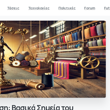
Τάσεις
Τεχνολογίες
Πολιτικές
Forum
Fut
ση:
Βασικά
Σημεία
του