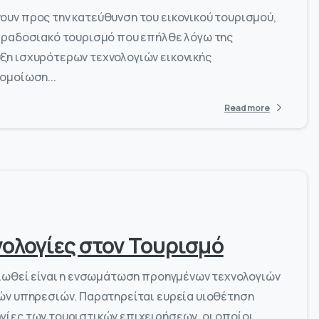
ουν προς την κατεύθυνση του εικονικού τουρισμού,
παραδοσιακό τουρισμό που επήλθε λόγω της
ξη ισχυρότερων τεχνολογιών εικονικής
ομοίωση...
Read more
-
0
ολογίες στον Τουρισμό
αιωθεί είναι η ενσωμάτωση προηγμένων τεχνολογιών
κών υπηρεσιών. Παρατηρείται ευρεία υιοθέτηση
γίες των τουριστικών επιχειρήσεων, οι οποίοι